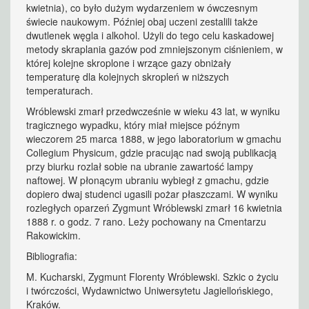
kwietnia), co było dużym wydarzeniem w ówczesnym
świecie naukowym. Później obaj uczeni zestalili także
dwutlenek węgla i alkohol. Użyli do tego celu kaskadowej
metody skraplania gazów pod zmniejszonym ciśnieniem, w
której kolejne skroplone i wrzące gazy obniżały
temperaturę dla kolejnych skropleń w niższych
temperaturach.
Wróblewski zmarł przedwcześnie w wieku 43 lat, w wyniku
tragicznego wypadku, który miał miejsce późnym
wieczorem 25 marca 1888, w jego laboratorium w gmachu
Collegium Physicum, gdzie pracując nad swoją publikacją
przy biurku rozlał sobie na ubranie zawartość lampy
naftowej. W płonącym ubraniu wybiegł z gmachu, gdzie
dopiero dwaj studenci ugasili pożar płaszczami. W wyniku
rozległych oparzeń Zygmunt Wróblewski zmarł 16 kwietnia
1888 r. o godz. 7 rano. Leży pochowany na Cmentarzu
Rakowickim.
Bibliografia:
M. Kucharski, Zygmunt Florenty Wróblewski. Szkic o życiu
i twórczości, Wydawnictwo Uniwersytetu Jagiellońskiego,
Kraków.