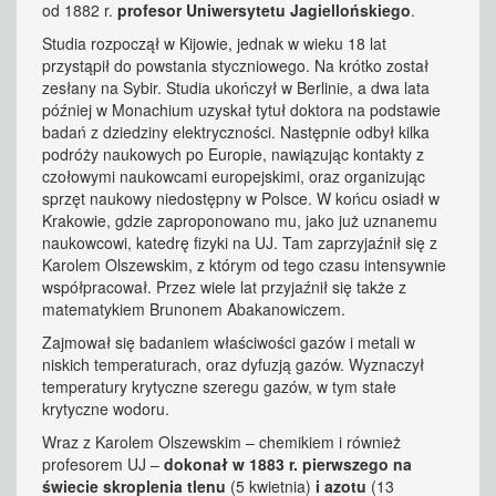
od 1882 r.
profesor Uniwersytetu Jagiellońskiego
.
Studia rozpoczął w Kijowie, jednak w wieku 18 lat
przystąpił do powstania styczniowego. Na krótko został
zesłany na Sybir. Studia ukończył w Berlinie, a dwa lata
później w Monachium uzyskał tytuł doktora na podstawie
badań z dziedziny elektryczności. Następnie odbył kilka
podróży naukowych po Europie, nawiązując kontakty z
czołowymi naukowcami europejskimi, oraz organizując
sprzęt naukowy niedostępny w Polsce. W końcu osiadł w
Krakowie, gdzie zaproponowano mu, jako już uznanemu
naukowcowi, katedrę fizyki na UJ. Tam zaprzyjaźnił się z
Karolem Olszewskim, z którym od tego czasu intensywnie
współpracował. Przez wiele lat przyjaźnił się także z
matematykiem Brunonem Abakanowiczem.
Zajmował się badaniem właściwości gazów i metali w
niskich temperaturach, oraz dyfuzją gazów. Wyznaczył
temperatury krytyczne szeregu gazów, w tym stałe
krytyczne wodoru.
Wraz z Karolem Olszewskim – chemikiem i również
profesorem UJ –
dokonał w 1883 r. pierwszego na
świecie skroplenia tlenu
(5 kwietnia)
i azotu
(13