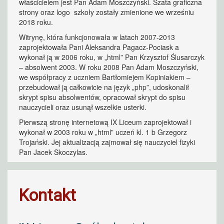
właścicielem jest Pan Adam Moszczyński. Szata graficzna
strony oraz logo szkoły zostały zmienione we wrześniu
2018 roku.
Witrynę, która funkcjonowała w latach 2007-2013
zaprojektowała Pani Aleksandra Pagacz-Pociask a
wykonał ją w 2006 roku, w „html” Pan Krzysztof Ślusarczyk
– absolwent 2003. W roku 2008 Pan Adam Moszczyński,
we współpracy z uczniem Bartłomiejem Kopiniakiem –
przebudował ją całkowicie na język „php”, udoskonalił
skrypt spisu absolwentów, opracował skrypt do spisu
nauczycieli oraz usunął wszelkie usterki.
Pierwszą stronę internetową IX Liceum zaprojektował i
wykonał w 2003 roku w „html” uczeń kl. 1 b Grzegorz
Trojański. Jej aktualizacją zajmował się nauczyciel fizyki
Pan Jacek Skoczylas.
Kontakt