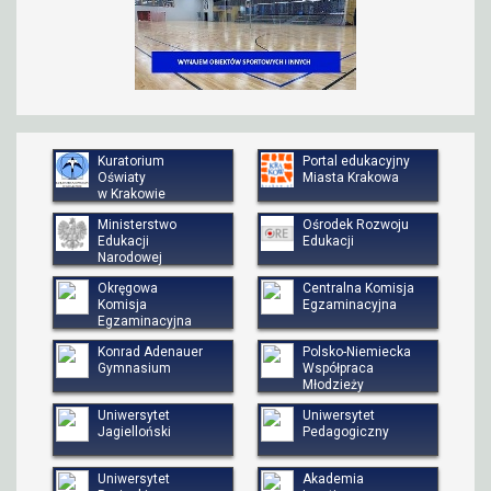
Kuratorium
Portal edukacyjny
Oświaty
Miasta Krakowa
w Krakowie
Ministerstwo
Ośrodek Rozwoju
Edukacji
Edukacji
Narodowej
Okręgowa
Centralna Komisja
Komisja
Egzaminacyjna
Egzaminacyjna
Konrad Adenauer
Polsko-Niemiecka
Gymnasium
Współpraca
Młodzieży
Uniwersytet
Uniwersytet
Jagielloński
Pedagogiczny
Uniwersytet
Akademia