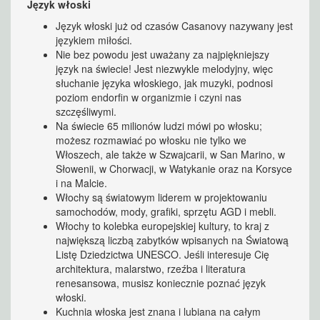
Język włoski
Język włoski już od czasów Casanovy nazywany jest
językiem miłości.
Nie bez powodu jest uważany za najpiękniejszy
język na świecie! Jest niezwykle melodyjny, więc
słuchanie języka włoskiego, jak muzyki, podnosi
poziom endorfin w organizmie i czyni nas
szczęśliwymi.
Na świecie 65 milionów ludzi mówi po włosku;
możesz rozmawiać po włosku nie tylko we
Włoszech, ale także w Szwajcarii, w San Marino, w
Słowenii, w Chorwacji, w Watykanie oraz na Korsyce
i na Malcie.
Włochy są światowym liderem w projektowaniu
samochodów, mody, grafiki, sprzętu AGD i mebli.
Włochy to kolebka europejskiej kultury, to kraj z
największą liczbą zabytków wpisanych na Światową
Listę Dziedzictwa UNESCO. Jeśli interesuje Cię
architektura, malarstwo, rzeźba i literatura
renesansowa, musisz koniecznie poznać język
włoski.
Kuchnia włoska jest znana i lubiana na całym