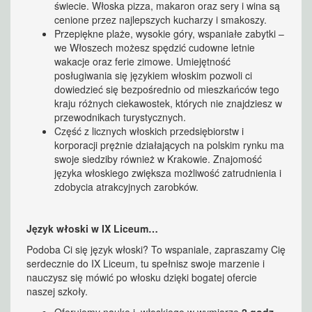
świecie. Włoska pizza, makaron oraz sery i wina są
cenione przez najlepszych kucharzy i smakoszy.
Przepiękne plaże, wysokie góry, wspaniałe zabytki –
we Włoszech możesz spędzić cudowne letnie
wakacje oraz ferie zimowe. Umiejętność
posługiwania się językiem włoskim pozwoli ci
dowiedzieć się bezpośrednio od mieszkańców tego
kraju różnych ciekawostek, których nie znajdziesz w
przewodnikach turystycznych.
Część z licznych włoskich przedsiębiorstw i
korporacji prężnie działających na polskim rynku ma
swoje siedziby również w Krakowie. Znajomość
języka włoskiego zwiększa możliwość zatrudnienia i
zdobycia atrakcyjnych zarobków.
Język włoski w IX Liceum…
Podoba Ci się język włoski? To wspaniale, zapraszamy Cię
serdecznie do IX Liceum, tu spełnisz swoje marzenie i
nauczysz się mówić po włosku dzięki bogatej ofercie
naszej szkoły.