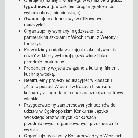
Oferujemy naukę j. włoskiego w wymiarze
2 godz.
tygodniowo
(j. włoski jest drugim językiem do
wyboru obok j. niemieckiego).
Gwarantujemy dobrze wykwalifikowanych
nauczycieli.
Organizujemy wymiany międzyszkolne z
partnerskimi szkołami z Włoch (m.in. z Werony i
Ferrary).
Prowadzimy dodatkowe zajęcia fakultatywne dla
uczniów, którzy wybierają język włoski jako
przedmiot maturalny.
Proponujemy wyjścia związane z kulturą, filmem,
kuchnią włoską.
Realizujemy projekty edukacyjne: w klasach I
„Znane postaci Włoch” i w klasach II konkurs
kulinarny z nagrodami na najsmaczniejsze potrawy
włoskie.
Przygotowujemy zainteresowanych uczniów do
udziału w Ogólnopolskim Konkursie Języka
Włoskiego oraz w innych konkursach
przedmiotowych organizowanych przez uczelnie
wyższe.
Organizujemy szkolny Konkurs wiedzy o Włoszech.