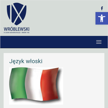
Open 
Język włoski