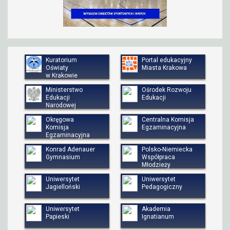
Kuratorium
Portal edukacyjny
Oświaty
Miasta Krakowa
w Krakowie
Ministerstwo
Ośrodek Rozwoju
Edukacji
Edukacji
Narodowej
Okręgowa
Centralna Komisja
Komisja
Egzaminacyjna
Egzaminacyjna
Konrad Adenauer
Polsko-Niemiecka
Gymnasium
Współpraca
Młodzieży
Uniwersytet
Uniwersytet
Jagielloński
Pedagogiczny
Uniwersytet
Akademia
Papieski
Ignatianum