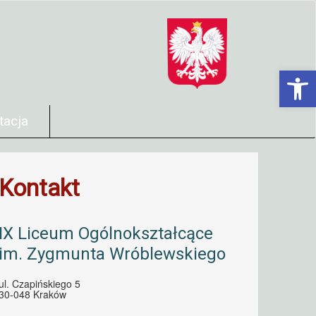
Open 
tacja
Kontakt
IX Liceum Ogólnokształcące
im. Zygmunta Wróblewskiego
ul. Czapińskiego 5
30-048 Kraków