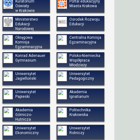
Kuratorium
Portal edukacyjny
Oświaty
Miasta Krakowa
w Krakowie
Ministerstwo
Ośrodek Rozwoju
Edukacji
Edukacji
Narodowej
Okręgowa
Centralna Komisja
Komisja
Egzaminacyjna
Egzaminacyjna
Konrad Adenauer
Polsko-Niemiecka
Gymnasium
Współpraca
Młodzieży
Uniwersytet
Uniwersytet
Jagielloński
Pedagogiczny
Uniwersytet
Akademia
Papieski
Ignatianum
Akademia
Politechnika
Górniczo-
Krakowska
Hutnicza
Uniwersytet
Uniwersytet
Ekonomiczny
Rolniczy