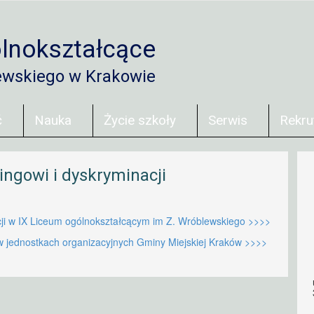
lnokształcące
ewskiego w Krakowie
ć
Nauka
Życie szkoły
Serwis
Rekru
ingowi i dyskryminacji
cji w IX Liceum ogólnokształcącym im Z. Wróblewskiego >>>>
 w jednostkach organizacyjnych Gminy Miejskiej Kraków >>>>