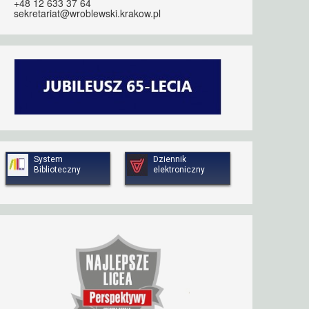
+48 12 633 37 64
sekretariat@wroblewski.krakow.pl
System
Dziennik
Biblioteczny
elektroniczny