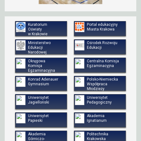
Kuratorium
Portal edukacyjny
Oświaty
Miasta Krakowa
w Krakowie
Ministerstwo
Ośrodek Rozwoju
Edukacji
Edukacji
Narodowej
Okręgowa
Centralna Komisja
Komisja
Egzaminacyjna
Egzaminacyjna
Konrad Adenauer
Polsko-Niemiecka
Gymnasium
Współpraca
Młodzieży
Uniwersytet
Uniwersytet
Jagielloński
Pedagogiczny
Uniwersytet
Akademia
Papieski
Ignatianum
Akademia
Politechnika
Górniczo-
Krakowska