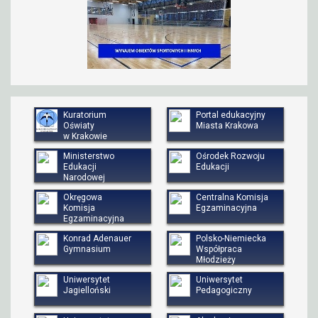
Kuratorium
Portal edukacyjny
Oświaty
Miasta Krakowa
w Krakowie
Ministerstwo
Ośrodek Rozwoju
Edukacji
Edukacji
Narodowej
Okręgowa
Centralna Komisja
Komisja
Egzaminacyjna
Egzaminacyjna
Konrad Adenauer
Polsko-Niemiecka
Gymnasium
Współpraca
Młodzieży
Uniwersytet
Uniwersytet
Jagielloński
Pedagogiczny