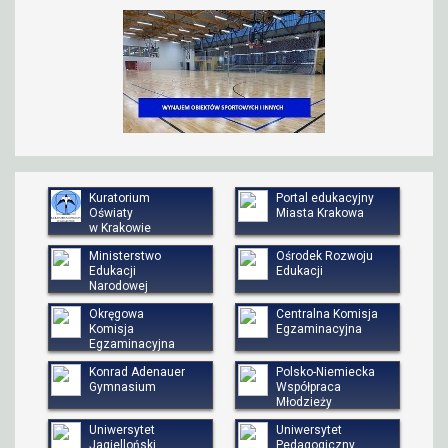
Kuratorium
Portal edukacyjny
Oświaty
Miasta Krakowa
w Krakowie
Ministerstwo
Ośrodek Rozwoju
Edukacji
Edukacji
Narodowej
Okręgowa
Centralna Komisja
Komisja
Egzaminacyjna
Egzaminacyjna
Konrad Adenauer
Polsko-Niemiecka
Gymnasium
Współpraca
Młodzieży
Uniwersytet
Uniwersytet
Jagielloński
Pedagogiczny