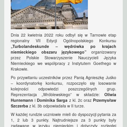
Dnia 22 kwietnia 2022 roku odbył się w Tarnowie etap
regionalny VII Edycji Ogólnopolskiego Konkursu
„Turbolandeskunde – wędrówka po krajach
niemieckiego obszaru językowego”
organizowany
przez Polskie Stowarzyszenie Nauczycieli Języka
Niemieckiego we współpracy z Instytutem Goethego w
Krakowie.
Po przywitaniu uczestników przez Panią Agnieszkę Juśko
– koordynatorkę konkursu, rozpoczęło się losowanie
kolejności odpowiedzi poszczególnych grup.
Reprezentacja „Wróblewskiego” w składzie:
Oliwia
Huntemann
i
Dominika Sarga
z kl. 2c oraz
Przemysław
Szczerba
z kl. 3b odpowiadała w II turze.
W każdej rundzie uczniowie mieli do dyspozycji pytania za
1, 2 lub 3 punkty. Najtrudniejsze za 3 punkty były
zadawane w języku niemieckim i dotyczyły rozległej