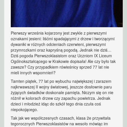
Pierwszy września kojarzony jest zwykle z pierwszymi
oznakami jesieni: liśćmi spadającymi z drzew i tworzącymi
dywaniki w różnych odcieniach czerwieni, pierwszymi
przymrozkami oraz kapryśną pogodą. Jednak nie dziś…
Dziś pogoda Pierwszoklasistom oraz Uczniom IX Liceum
Ogólnokształcącego w Krakowie dopisała! Ale czy było tak
zawsze? Czy przypadkiem rówieśnicy sprzed 77 lat nie
mieli innych wspomnień?
Tamten piątek, 77 lat po wybuchu największej i zarazem
najkrwawszej II wojny światowej, jeszcze dosłownie paru
żyjących świadków doskonale pamięta. Niczym się on nie
różnił w kolorach drzew czy zapachu powietrza. Jednak
dzieci i młodzież idąc do szkół tego dnia czuła coś
niepokojącego.
Tak jak we współczesnych czasach, klasa 2e przywitała
tegorocznych Pierwszoklasistów na wesoło mówiąc im