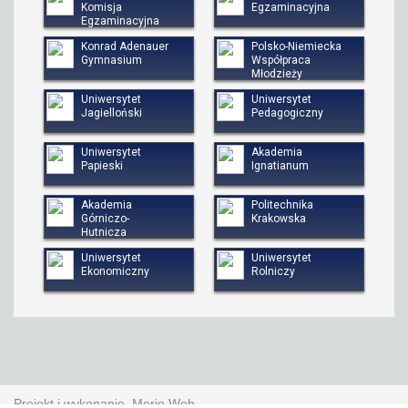
Komisja
Egzaminacyjna
Egzaminacyjna
Konrad Adenauer
Polsko-Niemiecka
Gymnasium
Współpraca
Młodzieży
Uniwersytet
Uniwersytet
Jagielloński
Pedagogiczny
Uniwersytet
Akademia
Papieski
Ignatianum
Akademia
Politechnika
Górniczo-
Krakowska
Hutnicza
Uniwersytet
Uniwersytet
Ekonomiczny
Rolniczy
Projekt i wykonanie
Morio Web