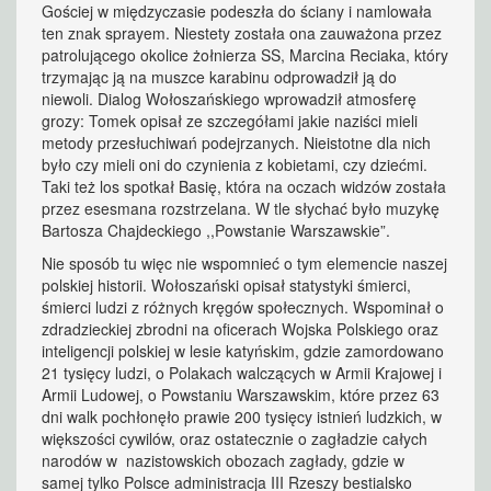
Gościej w międzyczasie podeszła do ściany i namlowała
ten znak sprayem. Niestety została ona zauważona przez
patrolującego okolice żołnierza SS, Marcina Reciaka, który
trzymając ją na muszce karabinu odprowadził ją do
niewoli. Dialog Wołoszańskiego wprowadził atmosferę
grozy: Tomek opisał ze szczegółami jakie naziści mieli
metody przesłuchiwań podejrzanych. Nieistotne dla nich
było czy mieli oni do czynienia z kobietami, czy dziećmi.
Taki też los spotkał Basię, która na oczach widzów została
przez esesmana rozstrzelana. W tle słychać było muzykę
Bartosza Chajdeckiego ,,Powstanie Warszawskie”.
Nie sposób tu więc nie wspomnieć o tym elemencie naszej
polskiej historii. Wołoszański opisał statystyki śmierci,
śmierci ludzi z różnych kręgów społecznych. Wspominał o
zdradzieckiej zbrodni na oficerach Wojska Polskiego oraz
inteligencji polskiej w lesie katyńskim, gdzie zamordowano
21 tysięcy ludzi, o Polakach walczących w Armii Krajowej i
Armii Ludowej, o Powstaniu Warszawskim, które przez 63
dni walk pochłonęło prawie 200 tysięcy istnień ludzkich, w
większości cywilów, oraz ostatecznie o zagładzie całych
narodów w nazistowskich obozach zagłady, gdzie w
samej tylko Polsce administracja III Rzeszy bestialsko