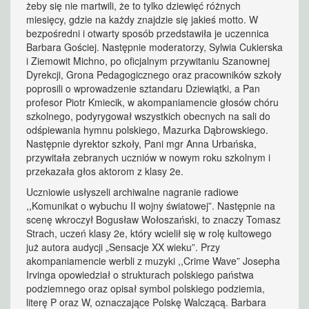
żeby się nie martwili, że to tylko dziewięć różnych
miesięcy, gdzie na każdy znajdzie się jakieś motto. W
bezpośredni i otwarty sposób przedstawiła je uczennica
Barbara Gościej. Następnie moderatorzy, Sylwia Cukierska
i Ziemowit Michno, po oficjalnym przywitaniu Szanownej
Dyrekcji, Grona Pedagogicznego oraz pracowników szkoły
poprosili o wprowadzenie sztandaru Dziewiątki, a Pan
profesor Piotr Kmiecik, w akompaniamencie głosów chóru
szkolnego, podyrygował wszystkich obecnych na sali do
odśpiewania hymnu polskiego, Mazurka Dąbrowskiego.
Następnie dyrektor szkoły, Pani mgr Anna Urbańska,
przywitała zebranych uczniów w nowym roku szkolnym i
przekazała głos aktorom z klasy 2e.
Uczniowie usłyszeli archiwalne nagranie radiowe
,,Komunikat o wybuchu II wojny światowej”. Następnie na
scenę wkroczył Bogusław Wołoszański, to znaczy Tomasz
Strach, uczeń klasy 2e, który wcielił się w rolę kultowego
już autora audycji „Sensacje XX wieku”. Przy
akompaniamencie werbli z muzyki ,,Crime Wave” Josepha
Irvinga opowiedział o strukturach polskiego państwa
podziemnego oraz opisał symbol polskiego podziemia,
literę P oraz W, oznaczające Polskę Walczącą. Barbara