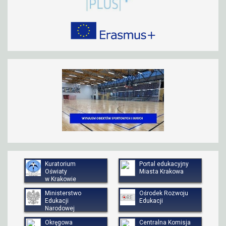
Kuratorium
Portal edukacyjny
Oświaty
Miasta Krakowa
w Krakowie
Ministerstwo
Ośrodek Rozwoju
Edukacji
Edukacji
Narodowej
Okręgowa
Centralna Komisja