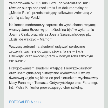
zamordowała ok. 3,5 mln ludzi. Pierwszoklasiści mieli
również okazję obejrzeć krótki film dokumentalny pt.:
,,Miasto Ruin”, przedstawiający całkowicie zrównaną z
ziemią stolicę Polski.
Na koniec moderatorzy zaprosili do wysłuchania recytacji
wierszy Jana Brzechwy pt.: ,,Godzina bije” w wykonaniu
Joanny Czak, oraz wiersz Józefa Szczepańskiego pt.:
,,Dziś idę walczyć – Mamo!”.
Wszyscy zebrani na akademii usłyszeli serdeczne
życzenia, zachętę do zaangażowania się w życie
Dziewiątki oraz owocnej pracy w nowym roku szkolnym
2016-2017.
Przygotowaniem akademii witającej Pierwszoklasistów
oraz upamiętniającej historyczne wydarzenia II wojny
światowej zajęła się klasa 2e pod kierunkiem wychowawcy
klasy Pana mgr. Tomasza Ordyczyńskiego oraz Pana mgr.
inż. Piotra Kmiecika prowadzącego chór szkolny.
FOTOGALERIA >>>>