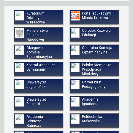
Kuratorium
Portal edukacyjny
Oświaty
Miasta Krakowa
w Krakowie
Ministerstwo
Ośrodek Rozwoju
Edukacji
Edukacji
Narodowej
Okręgowa
Centralna Komisja
Komisja
Egzaminacyjna
Egzaminacyjna
Konrad Adenauer
Polsko-Niemiecka
Gymnasium
Współpraca
Młodzieży
Uniwersytet
Uniwersytet
Jagielloński
Pedagogiczny
Uniwersytet
Akademia
Papieski
Ignatianum
Akademia
Politechnika
Górniczo-
Krakowska
Hutnicza