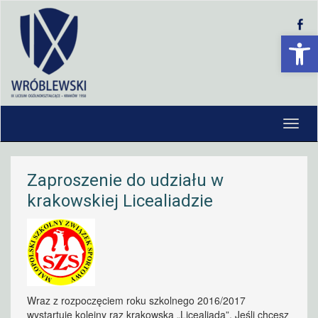
Open 
Zaproszenie do udziału w
krakowskiej Licealiadzie
Wraz z rozpoczęciem roku szkolnego 2016/2017
wystartuje kolejny raz krakowska „Licealiada”. Jeśli chcesz