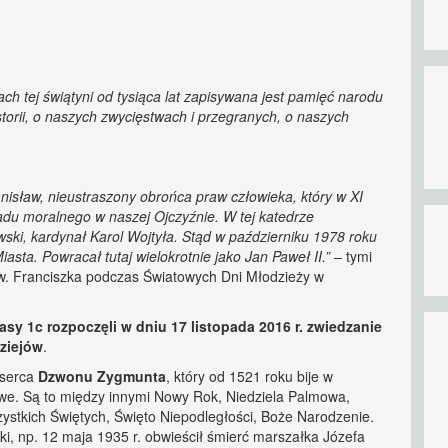
h tej świątyni od tysiąca lat zapisywana jest pamięć narodu
torii, o naszych zwycięstwach i przegranych, o naszych
nisław, nieustraszony obrońca praw człowieka, który w XI
ładu moralnego w naszej Ojczyźnie. W tej katedrze
wski, kardynał Karol Wojtyła. Stąd w październiku 1978 roku
ta. Powracał tutaj wielokrotnie jako Jan Paweł II.”
– tymi
 św. Franciszka podczas Światowych Dni Młodzieży w
sy 1c rozpoczęli w dniu 17 listopada 2016 r. zwiedzanie
ziejów
.
 serca
Dzwonu Zygmunta
, który od 1521 roku bije w
dowe. Są to między innymi Nowy Rok, Niedziela Palmowa,
zystkich Świętych, Święto Niepodległości, Boże Narodzenie.
ki, np. 12 maja 1935 r. obwieścił śmierć marszałka Józefa