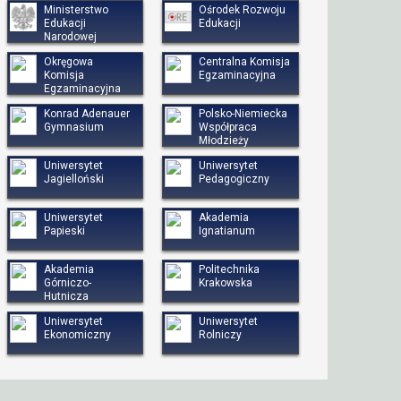
Ministerstwo
Ośrodek Rozwoju
Edukacji
Edukacji
Narodowej
Okręgowa
Centralna Komisja
Komisja
Egzaminacyjna
Egzaminacyjna
Konrad Adenauer
Polsko-Niemiecka
Gymnasium
Współpraca
Młodzieży
Uniwersytet
Uniwersytet
Jagielloński
Pedagogiczny
Uniwersytet
Akademia
Papieski
Ignatianum
Akademia
Politechnika
Górniczo-
Krakowska
Hutnicza
Uniwersytet
Uniwersytet
Ekonomiczny
Rolniczy