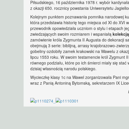
Piłsudskiego, 16 października 1978 r. wybór kardynała
z okazji 650. rocznicy powstania Uniwersytetu Jagiell
Kolejnym punktem poznawania pomnika narodowej kult
która przedstawia historię tego miejsca od XI do XVI
przewodnik opowiedziała uczniom o stylu i etapach j
zwiedzających swoim rozmiarem i wspaniałą
kolekcj
zamówienie króla Zygmunta II Augusta do dekoracji s
obejmują 3 serie: biblijną, arrasy krajobrazowo-zwie
gobeliny ozdobiły zamek krakowski na Wawelu z okazj
lipcu 1553 roku. W swoim testamencie król Zygmunt II
równego podziału, które po ich śmierci miały się stać
dzisiaj własnością narodu polskiego.
Wycieczkę klasy 1c na Wawel zorganizowała Pani mgr
wraz z Panią Antoniną Bytomską, sekretarzem IX Lice