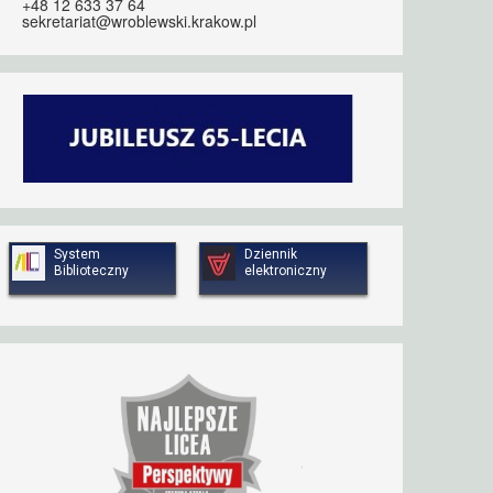
+48 12 633 37 64
sekretariat@wroblewski.krakow.pl
System
Dziennik
Biblioteczny
elektroniczny