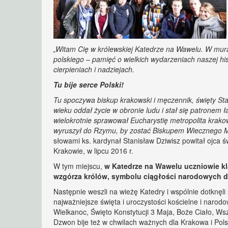
„Witam Cię w królewskiej Katedrze na Wawelu. W murac
polskiego – pamięć o wielkich wydarzeniach naszej his
cierpieniach i nadziejach.
Tu bije serce Polski!
Tu spoczywa biskup krakowski i męczennik, święty Sta
wieku oddał życie w obronie ludu i stał się patronem 
wielokrotnie sprawował Eucharystię metropolita krako
wyruszył do Rzymu, by zostać Biskupem Wiecznego Mias
słowami ks. kardynał Stanisław Dziwisz powitał ojca
Krakowie, w lipcu 2016 r.
W tym miejscu,
w Katedrze na Wawelu uczniowie kla
wzgórza królów, symbolu ciągłości narodowych d
Następnie weszli na wieżę Katedry i wspólnie dotknęli
najważniejsze święta i uroczystości kościelne i naro
Wielkanoc, Święto Konstytucji 3 Maja, Boże Ciało, Ws
Dzwon bije też w chwilach ważnych dla Krakowa i Pols