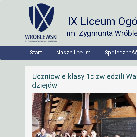
IX Liceum Ogó
im. Zygmunta Wróbl
Start
Nasze liceum
Społecznoś
Uczniowie klasy 1c zwiedzili W
dziejów