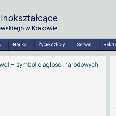
lnokształcące
ewskiego w Krakowie
ć
Nauka
Życie szkoły
Serwis
Rekru
awel – symbol ciągłości narodowych