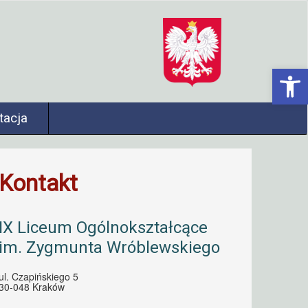
Open 
tacja
Kontakt
IX Liceum Ogólnokształcące
im. Zygmunta Wróblewskiego
ul. Czapińskiego 5
30-048 Kraków