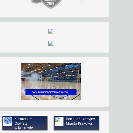
Kuratorium
Portal edukacyjny
Oświaty
Miasta Krakowa
w Krakowie