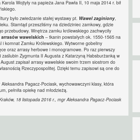
 Karola Wojtyły na papieża Jana Pawła II, 10 maja 2014 r. bił
ońskiego.
ury było zwiedzanie stałej wystawy pt.
Wawel zaginiony
,
 wieku. Stamtąd przeszliśmy na dziedziniec zamkowy, gdzie
ego przebudowy. Wnętrza zamku królewskiego zachwyciły
ą arrasów wawelskich
– tkanin powstałych ok. 1550-1565 na
al i komnat Zamku Królewskiego. Wytworne gobeliny
rzęce oraz arrasy herbowe i monogramowe. Po raz pierwszy
i zaślubin Zygmunta II Augusta z Katarzyną Habsburżanką w
 August zapisał arrasy wawelskie swoim trzem siostrom do
 własnością Rzeczypospolitej. Dzięki temu zapisowi są one do
 Aleksandra Pagacz-Pociask, wychowawczyni klasy, która
um, pełniła opiekę nad młodzieżą.
Kraków, 18 listopada 2016 r., mgr Aleksandra Pagacz-Pociask