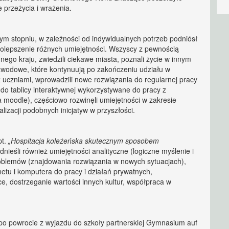
 przeżycia i wrażenia.
m stopniu, w zależności od indywidualnych potrzeb podniósł
olepszenie różnych umiejętności. Wszyscy z pewnością
nego kraju, zwiedzili ciekawe miasta, poznali życie w innym
 zawodowe, które kontynuują po zakończeniu udziału w
z uczniami, wprowadzili nowe rozwiązania do regularnej pracy
 do tablicy interaktywnej wykorzystywane do pracy z
 moodle), częściowo rozwinęli umiejętności w zakresie
alizacji podobnych inicjatyw w przyszłości.
pt.
„Hospitacja koleżeńska skutecznym sposobem
nieśli również umiejętności analityczne (logiczne myślenie i
oblemów (znajdowania rozwiązania w nowych sytuacjach),
netu i komputera do pracy i działań prywatnych,
, dostrzeganie wartości innych kultur, współpraca w
 po powrocie z wyjazdu do szkoły partnerskiej Gymnasium auf