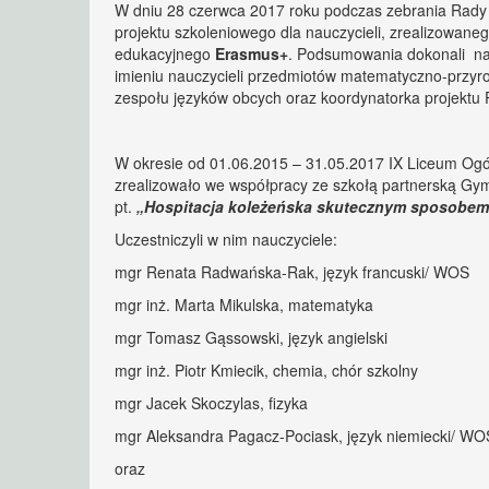
W dniu 28 czerwca 2017 roku podczas zebrania Rady
projektu szkoleniowego dla nauczycieli, zrealizowan
edukacyjnego
Erasmus+
. Podsumowania dokonali na
imieniu nauczycieli przedmiotów matematyczno-przyr
zespołu języków obcych oraz koordynatorka projektu
W okresie od 01.06.2015 – 31.05.2017 IX Liceum Og
zrealizowało we współpracy ze szkołą partnerską Gy
pt.
„Hospitacja koleżeńska skutecznym sposobem
Uczestniczyli w nim nauczyciele:
mgr Renata Radwańska-Rak, język francuski/ WOS
mgr inż. Marta Mikulska, matematyka
mgr Tomasz Gąssowski, język angielski
mgr inż. Piotr Kmiecik, chemia, chór szkolny
mgr Jacek Skoczylas, fizyka
mgr Aleksandra Pagacz-Pociask, język niemiecki/ WO
oraz