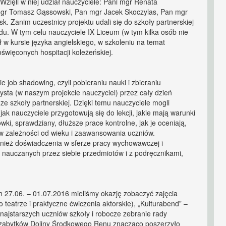
zięli w niej udział nauczyciele: Pani mgr Renata
mgr Tomasz Gąssowski, Pan mgr Jacek Skoczylas, Pan mgr
k. Zanim uczestnicy projektu udali się do szkoły partnerskiej
u. W tym celu nauczyciele IX Liceum (w tym kilka osób nie
 w kursie języka angielskiego, w szkoleniu na temat
więconych hospitacji koleżeńskiej.
e job shadowing, czyli pobieraniu nauki i zbieraniu
sta (w naszym projekcie nauczyciel) przez cały dzień
 szkoły partnerskiej. Dzięki temu nauczyciele mogli
ak nauczyciele przygotowują się do lekcji, jakie mają warunki
ki, sprawdziany, dłuższe prace kontrolne, jak je oceniają,
h w zależności od wieku i zaawansowania uczniów.
wnież doświadczenia w sferze pracy wychowawczej i
 nauczanych przez siebie przedmiotów i z podręcznikami,
h 27.06. – 01.07.2016 mieliśmy okazję zobaczyć zajęcia
o teatrze i praktyczne ćwiczenia aktorskie), „Kulturabend” –
najstarszych uczniów szkoły i robocze zebranie rady
h zabytków Doliny Środkowego Renu znacząco poszerzyło