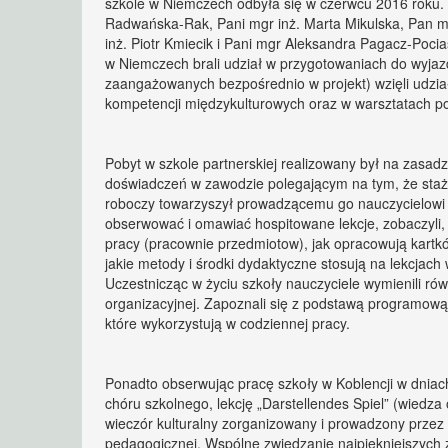
szkole w Niemczech odbyła się w czerwcu 2016 roku. W
Radwańska-Rak, Pani mgr inż. Marta Mikulska, Pan 
inż. Piotr Kmiecik i Pani mgr Aleksandra Pagacz-Pocias
w Niemczech brali udział w przygotowaniach do wyjazd
zaangażowanych bezpośrednio w projekt) wzięli udział
kompetencji międzykulturowych oraz w warsztatach poś
Pobyt w szkole partnerskiej realizowany był na zasadzi
doświadczeń w zawodzie polegającym na tym, że staży
roboczy towarzyszył prowadzącemu go nauczycielowi ze
obserwować i omawiać hospitowane lekcje, zobaczyli, j
pracy (pracownie przedmiotow), jak opracowują kartków
jakie metody i środki dydaktyczne stosują na lekcjac
Uczestnicząc w życiu szkoły nauczyciele wymienili ró
organizacyjnej. Zapoznali się z podstawą programową
które wykorzystują w codziennej pracy.
Ponadto obserwując pracę szkoły w Koblencji w dniac
chóru szkolnego, lekcję „Darstellendes Spiel” (wiedza 
wieczór kulturalny zorganizowany i prowadzony przez 
pedagogicznej. Wspólne zwiedzanie najpiękniejszyc