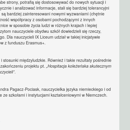
łabe strony, potrafią się dostosowywać do nowych sytuacji i
znie i analizować informacje, stali się bardziej tolerancyjni
, są bardziej zainteresowani nowymi wyzwaniami (chętnie
ejętność współpracy z osobami pochodzącymi z innych
nice w sposobie życia ludzi w różnych krajach i lepiej
izytom nauczyciele obydwu szkół dowiedzieli się rzeczy,
o. Dla nauczycieli IX Liceum udział w takiej inicjatywie
ków z funduszu Erasmus+.
i stosunki międzyludzkie. Również i takie rezultaty pośrednie
zakończeniu projektu pt.
„Hospitacja koleżeńska skutecznym
zycieli”
.
andra Pagacz-Pociask, nauczycielka języka niemieckiego i od
 ze szkołami i instytucjami kształceniowymi w Niemczech.
>