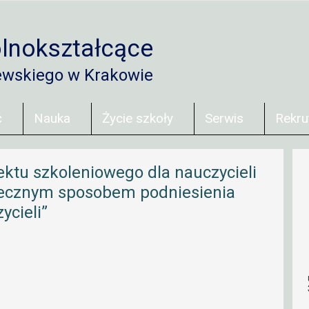
lnokształcące
ewskiego w Krakowie
ć
Nauka
Życie szkoły
Serwis
Rekru
tu szkoleniowego dla nauczycieli
utecznym sposobem podniesienia
cieli”