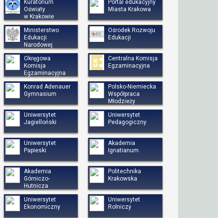
Kuratorium
Portal edukacyjny
Oświaty
Miasta Krakowa
w Krakowie
Ministerstwo
Ośrodek Rozwoju
Edukacji
Edukacji
Narodowej
Okręgowa
Centralna Komisja
Komisja
Egzaminacyjna
Egzaminacyjna
Konrad Adenauer
Polsko-Niemiecka
Gymnasium
Współpraca
Młodzieży
Uniwersytet
Uniwersytet
Jagielloński
Pedagogiczny
Uniwersytet
Akademia
Papieski
Ignatianum
Akademia
Politechnika
Górniczo-
Krakowska
Hutnicza
Uniwersytet
Uniwersytet
Ekonomiczny
Rolniczy