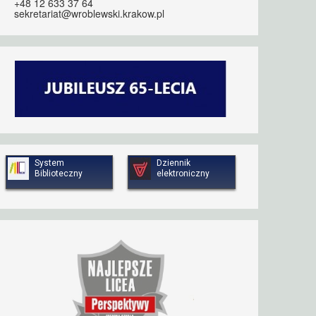
+48 12 633 37 64
sekretariat@wroblewski.krakow.pl
System
Dziennik
Biblioteczny
elektroniczny