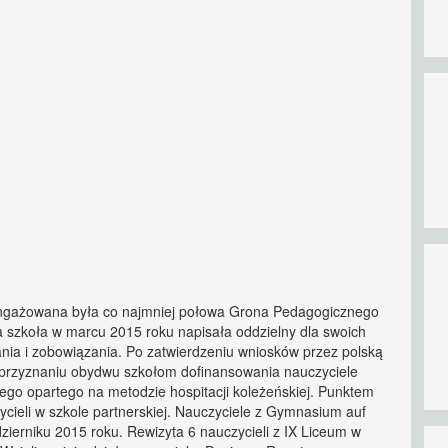
zaangażowana była co najmniej połowa Grona Pedagogicznego
 szkoła w marcu 2015 roku napisała oddzielny dla swoich
ania i zobowiązania. Po zatwierdzeniu wniosków przez polską
przyznaniu obydwu szkołom dofinansowania nauczyciele
owego opartego na metodzie hospitacji koleżeńskiej. Punktem
cieli w szkole partnerskiej. Nauczyciele z Gymnasium auf
dzierniku 2015 roku. Rewizyta 6 nauczycieli z IX Liceum w