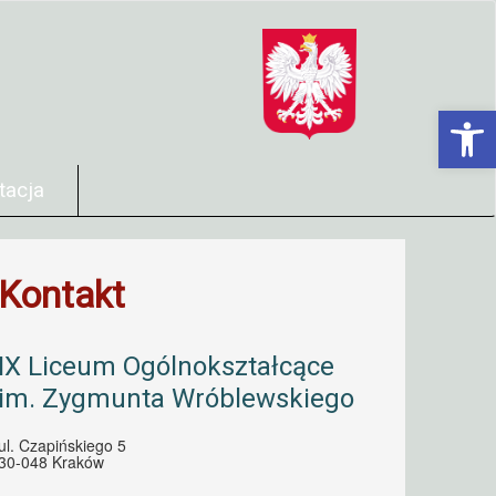
Open 
tacja
Kontakt
IX Liceum Ogólnokształcące
im. Zygmunta Wróblewskiego
ul. Czapińskiego 5
30-048 Kraków