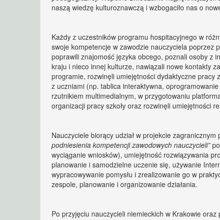
naszą wiedzę kulturoznawczą i wzbogaciło nas o nowe
Każdy z uczestników programu hospitacyjnego w różny
swoje kompetencje w zawodzie nauczyciela poprzez p
poprawili znajomość języka obcego, poznali osoby z in
kraju i nieco innej kulturze, nawiązali nowe kontakty
programie, rozwinęli umiejętności dydaktyczne pracy 
z uczniami (np. tablica interaktywna, oprogramowanie
rzutnikiem multimedialnym, w przygotowaniu platforma
organizacji pracy szkoły oraz rozwinęli umiejętności re
Nauczyciele biorący udział w projekcie zagranicznym 
podniesienia kompetencji zawodowych nauczycieli”
pod
wyciąganie wniosków), umiejętność rozwiązywania pr
planowanie i samodzielne uczenie się, używanie Inter
wypracowywanie pomysłu i zrealizowanie go w praktyce
zespole, planowanie i organizowanie działania.
Po przyjęciu nauczycieli niemieckich w Krakowie oraz