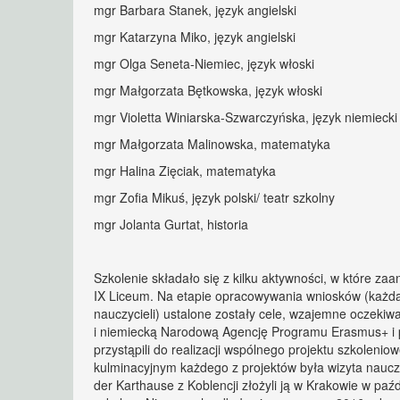
mgr Barbara Stanek, język angielski
mgr Katarzyna Miko, język angielski
mgr Olga Seneta-Niemiec, język włoski
mgr Małgorzata Bętkowska, język włoski
mgr Violetta Winiarska-Szwarczyńska, język niemiecki
mgr Małgorzata Malinowska, matematyka
mgr Halina Zięciak, matematyka
mgr Zofia Mikuś, język polski/ teatr szkolny
mgr Jolanta Gurtat, historia
Szkolenie składało się z kilku aktywności, w które 
IX Liceum. Na etapie opracowywania wniosków (każda
nauczycieli) ustalone zostały cele, wzajemne oczekiw
i niemiecką Narodową Agencję Programu Erasmus+ i 
przystąpili do realizacji wspólnego projektu szkoleni
kulminacyjnym każdego z projektów była wizyta nauczy
der Karthause z Koblencji złożyli ją w Krakowie w paź