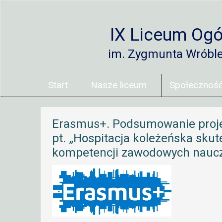
IX Liceum Ogó
im. Zygmunta Wróbl
Start
Nasze liceum
Społecznoś
Erasmus+. Podsumowanie projek
pt. „Hospitacja koleżeńska sk
kompetencji zawodowych nauczy