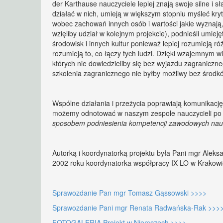
der Karthause nauczyciele lepiej znają swoje silne i s
działać w nich, umieją w większym stopniu myśleć krytyc
wobec zachowań innych osób i wartości jakie wyznają
wzięliby udział w kolejnym projekcie), podnieśli umi
środowisk i innych kultur ponieważ lepiej rozumieją róż
rozumieją to, co łączy tych ludzi. Dzięki wzajemnym w
których nie dowiedzieliby się bez wyjazdu zagraniczneg
szkolenia zagranicznego nie byłby możliwy bez środ
Wspólne działania i przeżycia poprawiają komunikację 
możemy odnotować w naszym zespole nauczycieli po 
sposobem podniesienia kompetencji zawodowych nauc
Autorką i koordynatorką projektu była Pani mgr Aleks
2002 roku koordynatorka współpracy IX LO w Krakowie
Sprawozdanie Pan mgr Tomasz Gąssowski >>>>
Sprawozdanie Pani mgr Renata Radwańska-Rak >>>
FOTOGALERIA Projekt w Niemczech >>>>