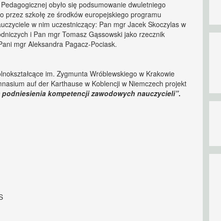
 Pedagogicznej obyło się podsumowanie dwuletniego
ego przez szkołę ze środków europejskiego programu
uczyciele w nim uczestniczący: Pan mgr Jacek Skoczylas w
odniczych i Pan mgr Tomasz Gąssowski jako rzecznik
 Pani mgr Aleksandra Pagacz-Pociask.
ólnokształcące im. Zygmunta Wróblewskiego w Krakowie
mnasium auf der Karthause w Koblencji w Niemczech projekt
 podniesienia kompetencji zawodowych nauczycieli”
.
S